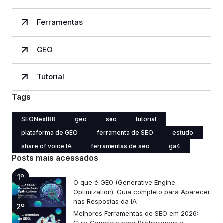
Ferramentas
GEO
Tutorial
Tags
SEONextBR
geo
seo
tutorial
plataforma de GEO
ferramenta de SEO
estudo
share of voice IA
ferramentas de seo
ga4
Posts mais acessados
1º
O que é GEO (Generative Engine
Optimization): Guia completo para Aparecer
nas Respostas da IA
2º
Melhores Ferramentas de SEO em 2026:
Guia Completo para Profissionais e